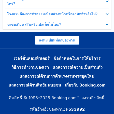
ข้อมูล
ไหร่?
แล้ว
บาง
ส่วน
ซ่อน
โรงแรมต้องการค่าธรรมเนียมล่วงหน้าหรือค่ามัดจำหรือไม่?
แล้ว
ข้อมูล
บาง
ซ่อน
จะขอเตียงเสริมหรือเปลเด็กได้ไหม?
ส่วน
ข้อมูล
แล้ว
บาง
ส่วน
แล้ว
ลงทะเบียนที่พักของท่าน
เวอร์ชั่นคอมพิวเตอร์
ข้อกำหนดในการให้บริการ
วิธีการทำงานของเรา
แถลงการณ์ความเป็นส่วนตัว
แถลงการณ์ด้านการค้าแรงงานทาสยุคใหม่
แถลงการณ์ด้านสิทธิมนุษยชน
เกี่ยวกับ Booking.com
ลิขสิทธิ์ © 1996–2026 Booking.com™. สงวนลิขสิทธิ์.
รหัสอ้างอิงของท่าน:
F533992