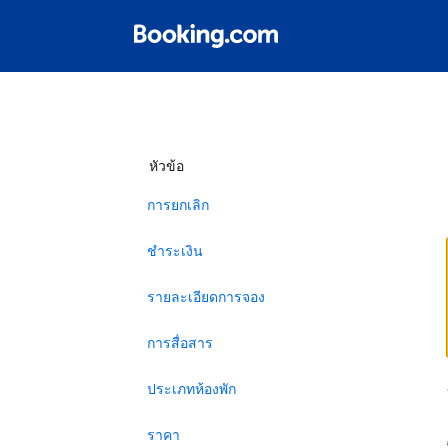
หัวข้อ
การยกเลิก
ชำระเงิน
รายละเอียดการจอง
การสื่อสาร
ประเภทห้องพัก
ราคา