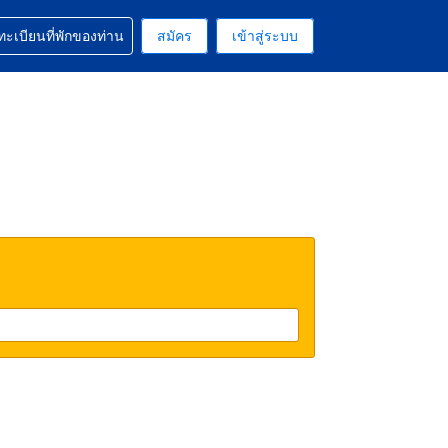
มช่วยเหลือเกี่ยวกับการจองของท่าน
ทะเบียนที่พักของท่าน
สมัคร
เข้าสู่ระบบ
านเลือกในปัจจุบันคือ บาท
่ท่านเลือกในปัจจุบันคือ ไทย