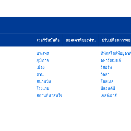
เวอร์ชั่นมือถือ
แอคเคาท์ของท่าน
ปรับเปลี่ยนการจ
ประเทศ
ที่พักสไตล์ที่อยู่อาศ
ภูมิภาค
อพาร์ตเมนต์
เมือง
รีสอร์ท
ย่าน
วิลลา
สนามบิน
โฮสเทล
โรงแรม
บีแอนด์บี
สถานที่น่าสนใจ
เกสต์เฮาส์