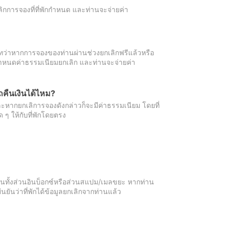
ลิกการจองที่ที่พักกำหนด และท่านจะจ่ายค่า
 ทว่าหากการจองของท่านผ่านช่วงยกเลิกฟรีแล้วหรือ
นผู้กำหนดค่าธรรมเนียมยกเลิก และท่านจะจ่ายค่า
คืนเงินได้ไหม?
ะหากยกเลิการจองดังกล่าวก็จะมีค่าธรรมเนียม โดยที่
 ๆ ให้กับที่พักโดยตรง
านทั้งส่วนอินบ็อกซ์หรือส่วนสแปม/เมลขยะ หากท่าน
นยันว่าที่พักได้ข้อมูลยกเลิกจากท่านแล้ว