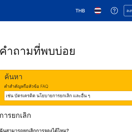
THB
รับควา
ลง
เลือกสกุลเงิน. สกุลเงินที่ท่
เลือกภาษา. ภาษาที
คำถามที่พบบ่อย
ค้นหา
คำสำคัญหรือหัวข้อ FAQ
การยกเลิก
ฉันสามารถยกเลิกการจองได้ไหม?