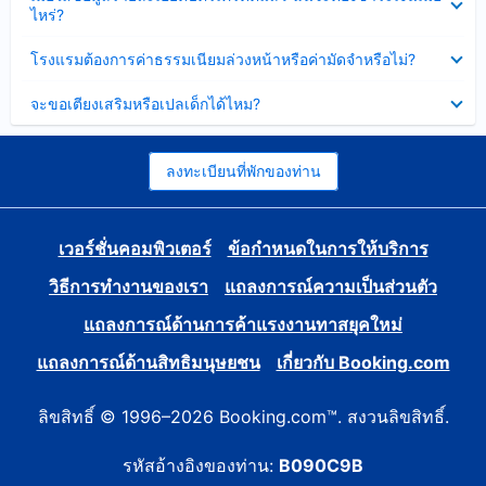
ข้อมูล
ไหร่?
แล้ว
บาง
ส่วน
ซ่อน
โรงแรมต้องการค่าธรรมเนียมล่วงหน้าหรือค่ามัดจำหรือไม่?
แล้ว
ข้อมูล
บาง
ซ่อน
จะขอเตียงเสริมหรือเปลเด็กได้ไหม?
ส่วน
ข้อมูล
แล้ว
บาง
ส่วน
แล้ว
ลงทะเบียนที่พักของท่าน
เวอร์ชั่นคอมพิวเตอร์
ข้อกำหนดในการให้บริการ
วิธีการทำงานของเรา
แถลงการณ์ความเป็นส่วนตัว
แถลงการณ์ด้านการค้าแรงงานทาสยุคใหม่
แถลงการณ์ด้านสิทธิมนุษยชน
เกี่ยวกับ Booking.com
ลิขสิทธิ์ © 1996–2026 Booking.com™. สงวนลิขสิทธิ์.
รหัสอ้างอิงของท่าน:
B090C9B