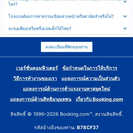
ข้อมูล
ไหร่?
แล้ว
บาง
ส่วน
ซ่อน
โรงแรมต้องการค่าธรรมเนียมล่วงหน้าหรือค่ามัดจำหรือไม่?
แล้ว
ข้อมูล
บาง
ซ่อน
จะขอเตียงเสริมหรือเปลเด็กได้ไหม?
ส่วน
ข้อมูล
แล้ว
บาง
ส่วน
แล้ว
ลงทะเบียนที่พักของท่าน
เวอร์ชั่นคอมพิวเตอร์
ข้อกำหนดในการให้บริการ
วิธีการทำงานของเรา
แถลงการณ์ความเป็นส่วนตัว
แถลงการณ์ด้านการค้าแรงงานทาสยุคใหม่
แถลงการณ์ด้านสิทธิมนุษยชน
เกี่ยวกับ Booking.com
ลิขสิทธิ์ © 1996–2026 Booking.com™. สงวนลิขสิทธิ์.
รหัสอ้างอิงของท่าน:
B78CF37