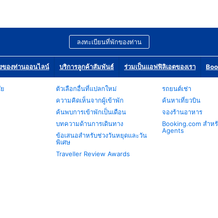
ลงทะเบียนที่พักของท่าน
องของท่านออนไลน์
บริการลูกค้าสัมพันธ์
ร่วมเป็นแอฟฟิลิเอตของเรา
Boo
ัย
ตัวเลือกอื่นที่แปลกใหม่
รถยนต์เช่า
ความคิดเห็นจากผู้เข้าพัก
ค้นหาเที่ยวบิน
ค้นพบการเข้าพักเป็นเดือน
จองร้านอาหาร
บทความด้านการเดินทาง
Booking.com สำหรั
Agents
ข้อเสนอสำหรับช่วงวันหยุดและวัน
พิเศษ
Traveller Review Awards