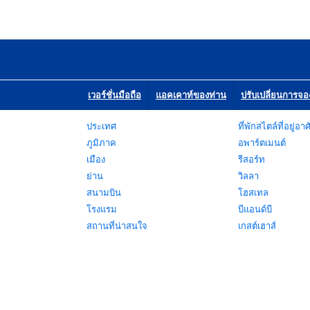
เวอร์ชั่นมือถือ
แอคเคาท์ของท่าน
ปรับเปลี่ยนการจ
ประเทศ
ที่พักสไตล์ที่อยู่อาศ
ภูมิภาค
อพาร์ตเมนต์
เมือง
รีสอร์ท
ย่าน
วิลลา
สนามบิน
โฮสเทล
โรงแรม
บีแอนด์บี
สถานที่น่าสนใจ
เกสต์เฮาส์