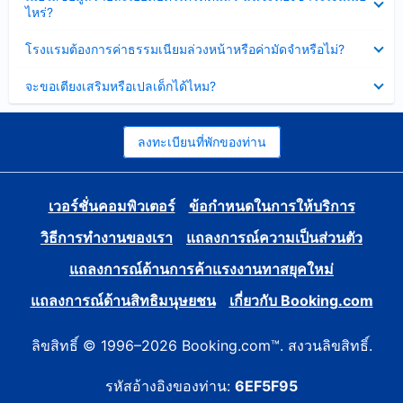
ข้อมูล
ไหร่?
แล้ว
บาง
ส่วน
ซ่อน
โรงแรมต้องการค่าธรรมเนียมล่วงหน้าหรือค่ามัดจำหรือไม่?
แล้ว
ข้อมูล
บาง
ซ่อน
จะขอเตียงเสริมหรือเปลเด็กได้ไหม?
ส่วน
ข้อมูล
แล้ว
บาง
ส่วน
แล้ว
ลงทะเบียนที่พักของท่าน
เวอร์ชั่นคอมพิวเตอร์
ข้อกำหนดในการให้บริการ
วิธีการทำงานของเรา
แถลงการณ์ความเป็นส่วนตัว
แถลงการณ์ด้านการค้าแรงงานทาสยุคใหม่
แถลงการณ์ด้านสิทธิมนุษยชน
เกี่ยวกับ Booking.com
ลิขสิทธิ์ © 1996–2026 Booking.com™. สงวนลิขสิทธิ์.
รหัสอ้างอิงของท่าน:
6EF5F95