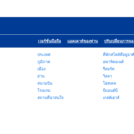
เวอร์ชั่นมือถือ
แอคเคาท์ของท่าน
ปรับเปลี่ยนการจ
ประเทศ
ที่พักสไตล์ที่อยู่อาศ
ภูมิภาค
อพาร์ตเมนต์
เมือง
รีสอร์ท
ย่าน
วิลลา
สนามบิน
โฮสเทล
โรงแรม
บีแอนด์บี
สถานที่น่าสนใจ
เกสต์เฮาส์