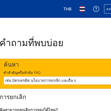
THB
รับควา
ลง
เลือกสกุลเงิน. สกุลเงินที่ท่
เลือกภาษา. ภาษาที
คำถามที่พบบ่อย
ค้นหา
คำสำคัญหรือหัวข้อ FAQ
การยกเลิก
ฉันสามารถยกเลิกการจองได้ไหม?