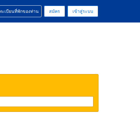
มช่วยเหลือเกี่ยวกับการจองของท่าน
ทะเบียนที่พักของท่าน
สมัคร
เข้าสู่ระบบ
านเลือกในปัจจุบันคือ บาท
่ท่านเลือกในปัจจุบันคือ ไทย