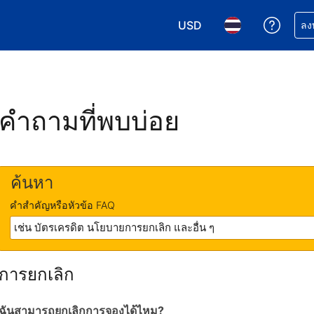
USD
รับควา
ลง
เลือกสกุลเงิน. สกุลเงินที่ท
เลือกภาษา. ภาษาที
คำถามที่พบบ่อย
ค้นหา
คำสำคัญหรือหัวข้อ FAQ
การยกเลิก
ฉันสามารถยกเลิกการจองได้ไหม?