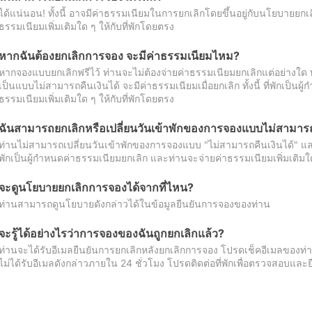
ได้แน่นอน! ทั้งนี้ อาจมีค่าธรรมเนียมในการยกเลิกโดยขึ้นอยู่กับนโยบายยกเ
ธรรมเนียมเพิ่มเติมใด ๆ ให้กับที่พักโดยตรง
หากฉันต้องยกเลิกการจอง จะมีค่าธรรมเนียมไหม?
หากจองแบบยกเลิกฟรีไว้ ท่านจะไม่ต้องจ่ายค่าธรรมเนียมยกเลิกแต่อย่างใด
เป็นแบบไม่สามารถคืนเงินได้ จะมีค่าธรรมเนียมเมื่อยกเลิก ทั้งนี้ ที่พักเป็
ธรรมเนียมเพิ่มเติมใด ๆ ให้กับที่พักโดยตรง
ฉันสามารถยกเลิกหรือเปลี่ยนวันเข้าพักของการจองแบบไม่สามารถ
ท่านไม่สามารถเปลี่ยนวันเข้าพักของการจองแบบ "ไม่สามารถคืนเงินได้" แล
พักเป็นผู้กำหนดค่าธรรมเนียมยกเลิก และท่านจะจ่ายค่าธรรมเนียมเพิ่มเติมใด
จะดูนโยบายยกเลิกการจองได้จากที่ไหน?
ท่านสามารถดูนโยบายดังกล่าวได้ในข้อมูลยืนยันการจองของท่าน
จะรู้ได้อย่างไรว่าการจองของฉันถูกยกเลิกแล้ว?
ท่านจะได้รับอีเมลยืนยันการยกเลิกหลังยกเลิกการจอง โปรดเช็คอีเมลของท่
ไม่ได้รับอีเมลดังกล่าวภายใน 24 ชั่วโมง โปรดติดต่อที่พักเพื่อตรวจสอบและยื