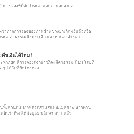
ลิกการจองที่ที่พักกำหนด และท่านจะจ่ายค่า
 ทว่าหากการจองของท่านผ่านช่วงยกเลิกฟรีแล้วหรือ
นผู้กำหนดค่าธรรมเนียมยกเลิก และท่านจะจ่ายค่า
คืนเงินได้ไหม?
ะหากยกเลิการจองดังกล่าวก็จะมีค่าธรรมเนียม โดยที่
 ๆ ให้กับที่พักโดยตรง
านทั้งส่วนอินบ็อกซ์หรือส่วนสแปม/เมลขยะ หากท่าน
นยันว่าที่พักได้ข้อมูลยกเลิกจากท่านแล้ว