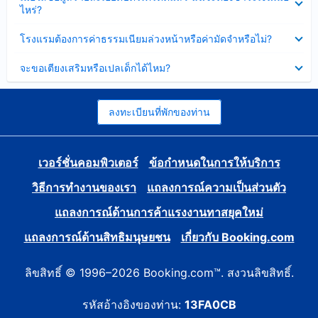
ข้อมูล
ไหร่?
แล้ว
บาง
ส่วน
ซ่อน
โรงแรมต้องการค่าธรรมเนียมล่วงหน้าหรือค่ามัดจำหรือไม่?
แล้ว
ข้อมูล
บาง
ซ่อน
จะขอเตียงเสริมหรือเปลเด็กได้ไหม?
ส่วน
ข้อมูล
แล้ว
บาง
ส่วน
แล้ว
ลงทะเบียนที่พักของท่าน
เวอร์ชั่นคอมพิวเตอร์
ข้อกำหนดในการให้บริการ
วิธีการทำงานของเรา
แถลงการณ์ความเป็นส่วนตัว
แถลงการณ์ด้านการค้าแรงงานทาสยุคใหม่
แถลงการณ์ด้านสิทธิมนุษยชน
เกี่ยวกับ Booking.com
ลิขสิทธิ์ © 1996–2026 Booking.com™. สงวนลิขสิทธิ์.
รหัสอ้างอิงของท่าน:
13FA0CB