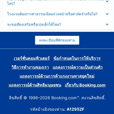
ข้อมูล
ไหร่?
แล้ว
บาง
ส่วน
ซ่อน
โรงแรมต้องการค่าธรรมเนียมล่วงหน้าหรือค่ามัดจำหรือไม่?
แล้ว
ข้อมูล
บาง
ซ่อน
จะขอเตียงเสริมหรือเปลเด็กได้ไหม?
ส่วน
ข้อมูล
แล้ว
บาง
ส่วน
แล้ว
ลงทะเบียนที่พักของท่าน
เวอร์ชั่นคอมพิวเตอร์
ข้อกำหนดในการให้บริการ
วิธีการทำงานของเรา
แถลงการณ์ความเป็นส่วนตัว
แถลงการณ์ด้านการค้าแรงงานทาสยุคใหม่
แถลงการณ์ด้านสิทธิมนุษยชน
เกี่ยวกับ Booking.com
ลิขสิทธิ์ © 1996–2026 Booking.com™. สงวนลิขสิทธิ์.
รหัสอ้างอิงของท่าน:
A12952F