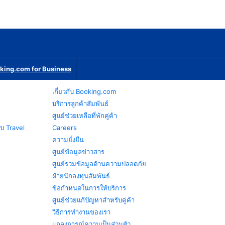
king.com for Business
เกี่ยวกับ Booking.com
บริการลูกค้าสัมพันธ์
ศูนย์ช่วยเหลือที่พักคู่ค้า
บ Travel
Careers
ความยั่งยืน
ศูนย์ข้อมูลข่าวสาร
ศูนย์รวมข้อมูลด้านความปลอดภัย
ฝ่ายนักลงทุนสัมพันธ์
ข้อกำหนดในการให้บริการ
ศูนย์ช่วยแก้ปัญหาสำหรับคู่ค้า
วิธีการทำงานของเรา
แถลงการณ์ความเป็นส่วนตัว