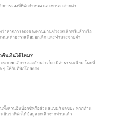
ลิกการจองที่ที่พักกำหนด และท่านจะจ่ายค่า
 ทว่าหากการจองของท่านผ่านช่วงยกเลิกฟรีแล้วหรือ
นผู้กำหนดค่าธรรมเนียมยกเลิก และท่านจะจ่ายค่า
คืนเงินได้ไหม?
ะหากยกเลิการจองดังกล่าวก็จะมีค่าธรรมเนียม โดยที่
 ๆ ให้กับที่พักโดยตรง
านทั้งส่วนอินบ็อกซ์หรือส่วนสแปม/เมลขยะ หากท่าน
นยันว่าที่พักได้ข้อมูลยกเลิกจากท่านแล้ว