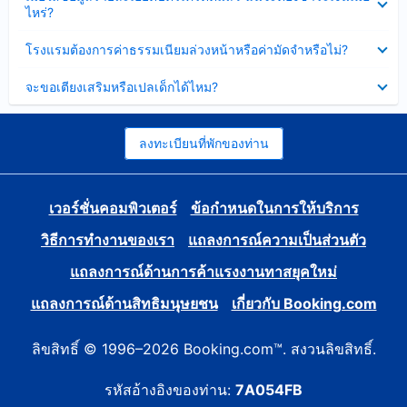
ข้อมูล
ไหร่?
แล้ว
บาง
ส่วน
ซ่อน
โรงแรมต้องการค่าธรรมเนียมล่วงหน้าหรือค่ามัดจำหรือไม่?
แล้ว
ข้อมูล
บาง
ซ่อน
จะขอเตียงเสริมหรือเปลเด็กได้ไหม?
ส่วน
ข้อมูล
แล้ว
บาง
ส่วน
แล้ว
ลงทะเบียนที่พักของท่าน
เวอร์ชั่นคอมพิวเตอร์
ข้อกำหนดในการให้บริการ
วิธีการทำงานของเรา
แถลงการณ์ความเป็นส่วนตัว
แถลงการณ์ด้านการค้าแรงงานทาสยุคใหม่
แถลงการณ์ด้านสิทธิมนุษยชน
เกี่ยวกับ Booking.com
ลิขสิทธิ์ © 1996–2026 Booking.com™. สงวนลิขสิทธิ์.
รหัสอ้างอิงของท่าน:
7A054FB