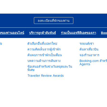
ลงทะเบียนที่พักของท่าน
องของท่านออนไลน์
บริการลูกค้าสัมพันธ์
ร่วมเป็นแอฟฟิลิเอตของเรา
Boo
ัย
ตัวเลือกอื่นที่แปลกใหม่
รถยนต์เช่า
ความคิดเห็นจากผู้เข้าพัก
ค้นหาเที่ยวบิน
ค้นพบการเข้าพักเป็นเดือน
จองร้านอาหาร
บทความด้านการเดินทาง
Booking.com สำหรั
Agents
ข้อเสนอสำหรับช่วงวันหยุดและวัน
พิเศษ
Traveller Review Awards