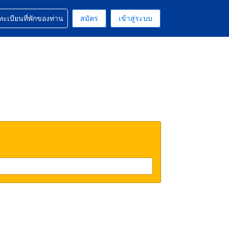
มช่วยเหลือเกี่ยวกับการจองของท่าน
ทะเบียนที่พักของท่าน
สมัคร
เข้าสู่ระบบ
านเลือกในปัจจุบันคือ บาท
่ท่านเลือกในปัจจุบันคือ ไทย