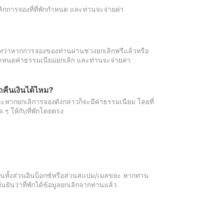
ลิกการจองที่ที่พักกำหนด และท่านจะจ่ายค่า
 ทว่าหากการจองของท่านผ่านช่วงยกเลิกฟรีแล้วหรือ
นผู้กำหนดค่าธรรมเนียมยกเลิก และท่านจะจ่ายค่า
คืนเงินได้ไหม?
ะหากยกเลิการจองดังกล่าวก็จะมีค่าธรรมเนียม โดยที่
 ๆ ให้กับที่พักโดยตรง
านทั้งส่วนอินบ็อกซ์หรือส่วนสแปม/เมลขยะ หากท่าน
นยันว่าที่พักได้ข้อมูลยกเลิกจากท่านแล้ว