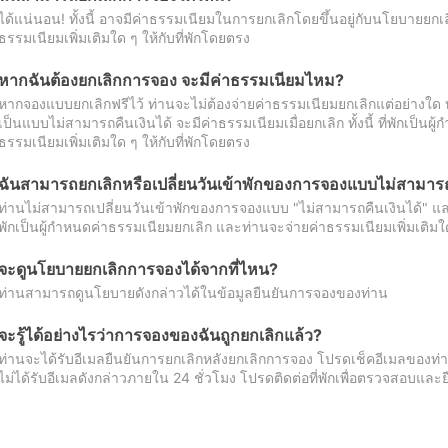
ได้แน่นอน! ทั้งนี้ อาจมีค่าธรรมเนียมในการยกเลิกโดยขึ้นอยู่กับนโยบายยกเ
ธรรมเนียมเพิ่มเติมใด ๆ ให้กับที่พักโดยตรง
หากฉันต้องยกเลิกการจอง จะมีค่าธรรมเนียมไหม?
หากจองแบบยกเลิกฟรีไว้ ท่านจะไม่ต้องจ่ายค่าธรรมเนียมยกเลิกแต่อย่างใด
เป็นแบบไม่สามารถคืนเงินได้ จะมีค่าธรรมเนียมเมื่อยกเลิก ทั้งนี้ ที่พักเป็
ธรรมเนียมเพิ่มเติมใด ๆ ให้กับที่พักโดยตรง
ฉันสามารถยกเลิกหรือเปลี่ยนวันเข้าพักของการจองแบบไม่สามารถ
ท่านไม่สามารถเปลี่ยนวันเข้าพักของการจองแบบ "ไม่สามารถคืนเงินได้" แล
พักเป็นผู้กำหนดค่าธรรมเนียมยกเลิก และท่านจะจ่ายค่าธรรมเนียมเพิ่มเติมใด
จะดูนโยบายยกเลิกการจองได้จากที่ไหน?
ท่านสามารถดูนโยบายดังกล่าวได้ในข้อมูลยืนยันการจองของท่าน
จะรู้ได้อย่างไรว่าการจองของฉันถูกยกเลิกแล้ว?
ท่านจะได้รับอีเมลยืนยันการยกเลิกหลังยกเลิกการจอง โปรดเช็คอีเมลของท่
ไม่ได้รับอีเมลดังกล่าวภายใน 24 ชั่วโมง โปรดติดต่อที่พักเพื่อตรวจสอบและยื