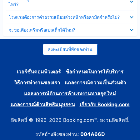
ข้อมูล
ไหร่?
แล้ว
บาง
ส่วน
ซ่อน
โรงแรมต้องการค่าธรรมเนียมล่วงหน้าหรือค่ามัดจำหรือไม่?
แล้ว
ข้อมูล
บาง
ซ่อน
จะขอเตียงเสริมหรือเปลเด็กได้ไหม?
ส่วน
ข้อมูล
แล้ว
บาง
ส่วน
แล้ว
ลงทะเบียนที่พักของท่าน
เวอร์ชั่นคอมพิวเตอร์
ข้อกำหนดในการให้บริการ
วิธีการทำงานของเรา
แถลงการณ์ความเป็นส่วนตัว
แถลงการณ์ด้านการค้าแรงงานทาสยุคใหม่
แถลงการณ์ด้านสิทธิมนุษยชน
เกี่ยวกับ Booking.com
ลิขสิทธิ์ © 1996–2026 Booking.com™. สงวนลิขสิทธิ์.
รหัสอ้างอิงของท่าน:
004A66D