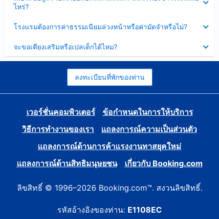
ข้อมูล
ไหร่?
แล้ว
บาง
ส่วน
ซ่อน
โรงแรมต้องการค่าธรรมเนียมล่วงหน้าหรือค่ามัดจำหรือไม่?
แล้ว
ข้อมูล
บาง
ซ่อน
จะขอเตียงเสริมหรือเปลเด็กได้ไหม?
ส่วน
ข้อมูล
แล้ว
บาง
ส่วน
แล้ว
ลงทะเบียนที่พักของท่าน
เวอร์ชั่นคอมพิวเตอร์
ข้อกำหนดในการให้บริการ
วิธีการทำงานของเรา
แถลงการณ์ความเป็นส่วนตัว
แถลงการณ์ด้านการค้าแรงงานทาสยุคใหม่
แถลงการณ์ด้านสิทธิมนุษยชน
เกี่ยวกับ Booking.com
ลิขสิทธิ์ © 1996–2026 Booking.com™. สงวนลิขสิทธิ์.
รหัสอ้างอิงของท่าน:
E1108EC