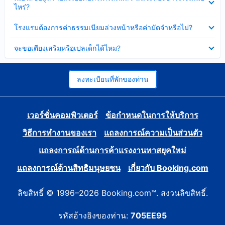
ข้อมูล
ไหร่?
แล้ว
บาง
ส่วน
ซ่อน
โรงแรมต้องการค่าธรรมเนียมล่วงหน้าหรือค่ามัดจำหรือไม่?
แล้ว
ข้อมูล
บาง
ซ่อน
จะขอเตียงเสริมหรือเปลเด็กได้ไหม?
ส่วน
ข้อมูล
แล้ว
บาง
ส่วน
แล้ว
ลงทะเบียนที่พักของท่าน
เวอร์ชั่นคอมพิวเตอร์
ข้อกำหนดในการให้บริการ
วิธีการทำงานของเรา
แถลงการณ์ความเป็นส่วนตัว
แถลงการณ์ด้านการค้าแรงงานทาสยุคใหม่
แถลงการณ์ด้านสิทธิมนุษยชน
เกี่ยวกับ Booking.com
ลิขสิทธิ์ © 1996–2026 Booking.com™. สงวนลิขสิทธิ์.
รหัสอ้างอิงของท่าน:
705EE95