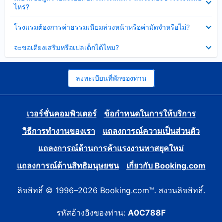
ข้อมูล
ไหร่?
แล้ว
บาง
ส่วน
ซ่อน
โรงแรมต้องการค่าธรรมเนียมล่วงหน้าหรือค่ามัดจำหรือไม่?
แล้ว
ข้อมูล
บาง
ซ่อน
จะขอเตียงเสริมหรือเปลเด็กได้ไหม?
ส่วน
ข้อมูล
แล้ว
บาง
ส่วน
แล้ว
ลงทะเบียนที่พักของท่าน
เวอร์ชั่นคอมพิวเตอร์
ข้อกำหนดในการให้บริการ
วิธีการทำงานของเรา
แถลงการณ์ความเป็นส่วนตัว
แถลงการณ์ด้านการค้าแรงงานทาสยุคใหม่
แถลงการณ์ด้านสิทธิมนุษยชน
เกี่ยวกับ Booking.com
ลิขสิทธิ์ © 1996–2026 Booking.com™. สงวนลิขสิทธิ์.
รหัสอ้างอิงของท่าน:
A0C788F