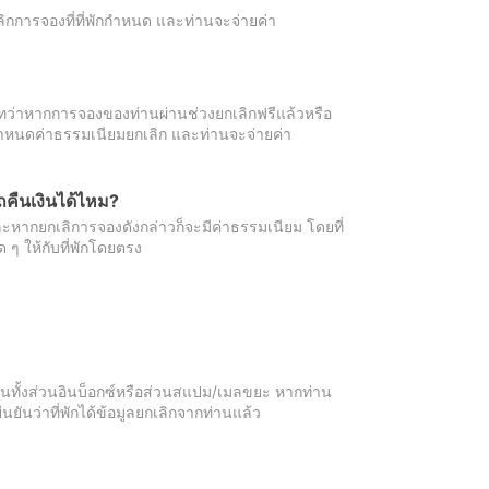
ลิกการจองที่ที่พักกำหนด และท่านจะจ่ายค่า
 ทว่าหากการจองของท่านผ่านช่วงยกเลิกฟรีแล้วหรือ
นผู้กำหนดค่าธรรมเนียมยกเลิก และท่านจะจ่ายค่า
คืนเงินได้ไหม?
ะหากยกเลิการจองดังกล่าวก็จะมีค่าธรรมเนียม โดยที่
 ๆ ให้กับที่พักโดยตรง
านทั้งส่วนอินบ็อกซ์หรือส่วนสแปม/เมลขยะ หากท่าน
นยันว่าที่พักได้ข้อมูลยกเลิกจากท่านแล้ว