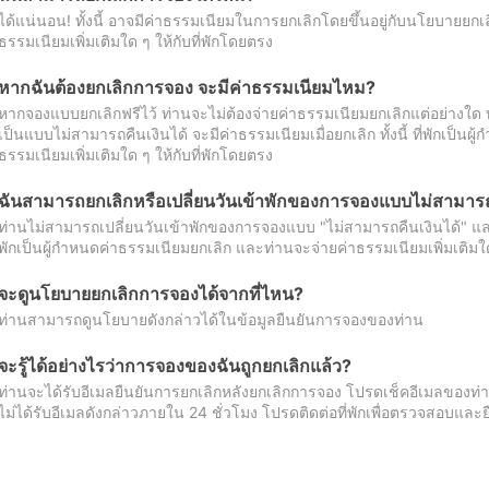
ได้แน่นอน! ทั้งนี้ อาจมีค่าธรรมเนียมในการยกเลิกโดยขึ้นอยู่กับนโยบายยกเ
ธรรมเนียมเพิ่มเติมใด ๆ ให้กับที่พักโดยตรง
หากฉันต้องยกเลิกการจอง จะมีค่าธรรมเนียมไหม?
หากจองแบบยกเลิกฟรีไว้ ท่านจะไม่ต้องจ่ายค่าธรรมเนียมยกเลิกแต่อย่างใด
เป็นแบบไม่สามารถคืนเงินได้ จะมีค่าธรรมเนียมเมื่อยกเลิก ทั้งนี้ ที่พักเป็
ธรรมเนียมเพิ่มเติมใด ๆ ให้กับที่พักโดยตรง
ฉันสามารถยกเลิกหรือเปลี่ยนวันเข้าพักของการจองแบบไม่สามารถ
ท่านไม่สามารถเปลี่ยนวันเข้าพักของการจองแบบ "ไม่สามารถคืนเงินได้" แล
พักเป็นผู้กำหนดค่าธรรมเนียมยกเลิก และท่านจะจ่ายค่าธรรมเนียมเพิ่มเติมใด
จะดูนโยบายยกเลิกการจองได้จากที่ไหน?
ท่านสามารถดูนโยบายดังกล่าวได้ในข้อมูลยืนยันการจองของท่าน
จะรู้ได้อย่างไรว่าการจองของฉันถูกยกเลิกแล้ว?
ท่านจะได้รับอีเมลยืนยันการยกเลิกหลังยกเลิกการจอง โปรดเช็คอีเมลของท่
ไม่ได้รับอีเมลดังกล่าวภายใน 24 ชั่วโมง โปรดติดต่อที่พักเพื่อตรวจสอบและยื