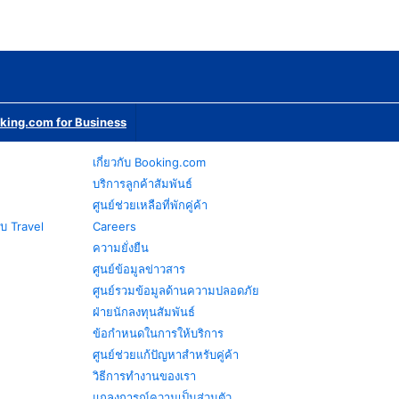
king.com for Business
เกี่ยวกับ Booking.com
บริการลูกค้าสัมพันธ์
ศูนย์ช่วยเหลือที่พักคู่ค้า
บ Travel
Careers
ความยั่งยืน
ศูนย์ข้อมูลข่าวสาร
ศูนย์รวมข้อมูลด้านความปลอดภัย
ฝ่ายนักลงทุนสัมพันธ์
ข้อกำหนดในการให้บริการ
ศูนย์ช่วยแก้ปัญหาสำหรับคู่ค้า
วิธีการทำงานของเรา
แถลงการณ์ความเป็นส่วนตัว