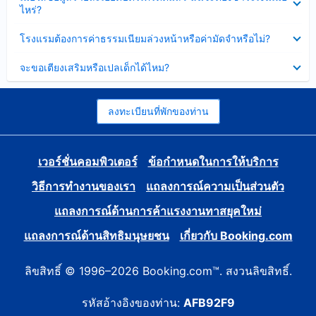
ข้อมูล
ไหร่?
แล้ว
บาง
ส่วน
ซ่อน
โรงแรมต้องการค่าธรรมเนียมล่วงหน้าหรือค่ามัดจำหรือไม่?
แล้ว
ข้อมูล
บาง
ซ่อน
จะขอเตียงเสริมหรือเปลเด็กได้ไหม?
ส่วน
ข้อมูล
แล้ว
บาง
ส่วน
แล้ว
ลงทะเบียนที่พักของท่าน
เวอร์ชั่นคอมพิวเตอร์
ข้อกำหนดในการให้บริการ
วิธีการทำงานของเรา
แถลงการณ์ความเป็นส่วนตัว
แถลงการณ์ด้านการค้าแรงงานทาสยุคใหม่
แถลงการณ์ด้านสิทธิมนุษยชน
เกี่ยวกับ Booking.com
ลิขสิทธิ์ © 1996–2026 Booking.com™. สงวนลิขสิทธิ์.
รหัสอ้างอิงของท่าน:
AFB92F9