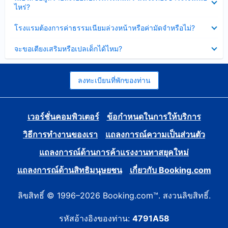
ข้อมูล
ไหร่?
แล้ว
บาง
ส่วน
ซ่อน
โรงแรมต้องการค่าธรรมเนียมล่วงหน้าหรือค่ามัดจำหรือไม่?
แล้ว
ข้อมูล
บาง
ซ่อน
จะขอเตียงเสริมหรือเปลเด็กได้ไหม?
ส่วน
ข้อมูล
แล้ว
บาง
ส่วน
แล้ว
ลงทะเบียนที่พักของท่าน
เวอร์ชั่นคอมพิวเตอร์
ข้อกำหนดในการให้บริการ
วิธีการทำงานของเรา
แถลงการณ์ความเป็นส่วนตัว
แถลงการณ์ด้านการค้าแรงงานทาสยุคใหม่
แถลงการณ์ด้านสิทธิมนุษยชน
เกี่ยวกับ Booking.com
ลิขสิทธิ์ © 1996–2026 Booking.com™. สงวนลิขสิทธิ์.
รหัสอ้างอิงของท่าน:
4791A58