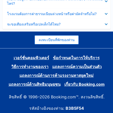
ข้อมูล
ไหร่?
แล้ว
บาง
ส่วน
ซ่อน
โรงแรมต้องการค่าธรรมเนียมล่วงหน้าหรือค่ามัดจำหรือไม่?
แล้ว
ข้อมูล
บาง
ซ่อน
จะขอเตียงเสริมหรือเปลเด็กได้ไหม?
ส่วน
ข้อมูล
แล้ว
บาง
ส่วน
แล้ว
ลงทะเบียนที่พักของท่าน
เวอร์ชั่นคอมพิวเตอร์
ข้อกำหนดในการให้บริการ
วิธีการทำงานของเรา
แถลงการณ์ความเป็นส่วนตัว
แถลงการณ์ด้านการค้าแรงงานทาสยุคใหม่
แถลงการณ์ด้านสิทธิมนุษยชน
เกี่ยวกับ Booking.com
ลิขสิทธิ์ © 1996–2026 Booking.com™. สงวนลิขสิทธิ์.
รหัสอ้างอิงของท่าน:
B3B5F54