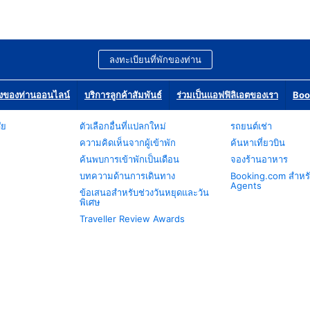
ลงทะเบียนที่พักของท่าน
องของท่านออนไลน์
บริการลูกค้าสัมพันธ์
ร่วมเป็นแอฟฟิลิเอตของเรา
Boo
ัย
ตัวเลือกอื่นที่แปลกใหม่
รถยนต์เช่า
ความคิดเห็นจากผู้เข้าพัก
ค้นหาเที่ยวบิน
ค้นพบการเข้าพักเป็นเดือน
จองร้านอาหาร
บทความด้านการเดินทาง
Booking.com สำหรั
Agents
ข้อเสนอสำหรับช่วงวันหยุดและวัน
พิเศษ
Traveller Review Awards