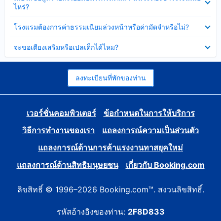
ข้อมูล
ไหร่?
แล้ว
บาง
ส่วน
ซ่อน
โรงแรมต้องการค่าธรรมเนียมล่วงหน้าหรือค่ามัดจำหรือไม่?
แล้ว
ข้อมูล
บาง
ซ่อน
จะขอเตียงเสริมหรือเปลเด็กได้ไหม?
ส่วน
ข้อมูล
แล้ว
บาง
ส่วน
แล้ว
ลงทะเบียนที่พักของท่าน
เวอร์ชั่นคอมพิวเตอร์
ข้อกำหนดในการให้บริการ
วิธีการทำงานของเรา
แถลงการณ์ความเป็นส่วนตัว
แถลงการณ์ด้านการค้าแรงงานทาสยุคใหม่
แถลงการณ์ด้านสิทธิมนุษยชน
เกี่ยวกับ Booking.com
ลิขสิทธิ์ © 1996–2026 Booking.com™. สงวนลิขสิทธิ์.
รหัสอ้างอิงของท่าน:
2F8D833