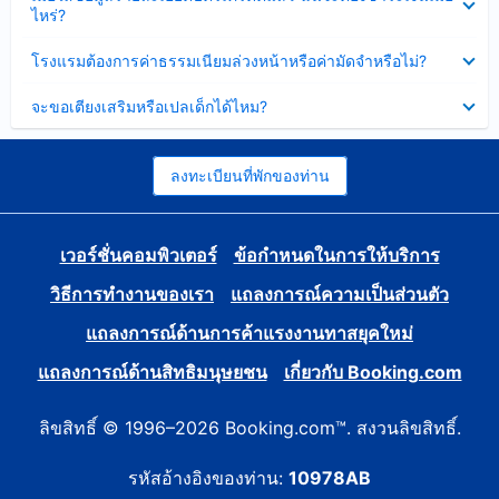
ข้อมูล
ไหร่?
แล้ว
บาง
ส่วน
ซ่อน
โรงแรมต้องการค่าธรรมเนียมล่วงหน้าหรือค่ามัดจำหรือไม่?
แล้ว
ข้อมูล
บาง
ซ่อน
จะขอเตียงเสริมหรือเปลเด็กได้ไหม?
ส่วน
ข้อมูล
แล้ว
บาง
ส่วน
แล้ว
ลงทะเบียนที่พักของท่าน
เวอร์ชั่นคอมพิวเตอร์
ข้อกำหนดในการให้บริการ
วิธีการทำงานของเรา
แถลงการณ์ความเป็นส่วนตัว
แถลงการณ์ด้านการค้าแรงงานทาสยุคใหม่
แถลงการณ์ด้านสิทธิมนุษยชน
เกี่ยวกับ Booking.com
ลิขสิทธิ์ © 1996–2026 Booking.com™. สงวนลิขสิทธิ์.
รหัสอ้างอิงของท่าน:
10978AB