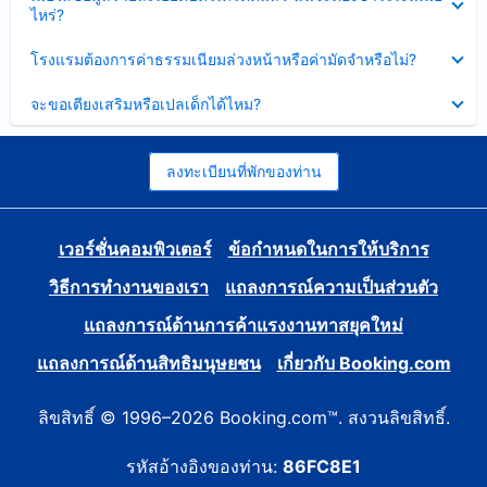
ข้อมูล
ไหร่?
แล้ว
บาง
ส่วน
ซ่อน
โรงแรมต้องการค่าธรรมเนียมล่วงหน้าหรือค่ามัดจำหรือไม่?
แล้ว
ข้อมูล
บาง
ซ่อน
จะขอเตียงเสริมหรือเปลเด็กได้ไหม?
ส่วน
ข้อมูล
แล้ว
บาง
ส่วน
แล้ว
ลงทะเบียนที่พักของท่าน
เวอร์ชั่นคอมพิวเตอร์
ข้อกำหนดในการให้บริการ
วิธีการทำงานของเรา
แถลงการณ์ความเป็นส่วนตัว
แถลงการณ์ด้านการค้าแรงงานทาสยุคใหม่
แถลงการณ์ด้านสิทธิมนุษยชน
เกี่ยวกับ Booking.com
ลิขสิทธิ์ © 1996–2026 Booking.com™. สงวนลิขสิทธิ์.
รหัสอ้างอิงของท่าน:
86FC8E1