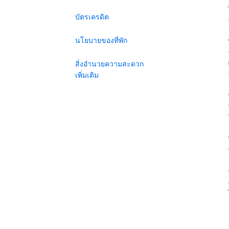
บัตรเครดิต
นโยบายของที่พัก
สิ่งอำนวยความสะดวก
เพิ่มเติม