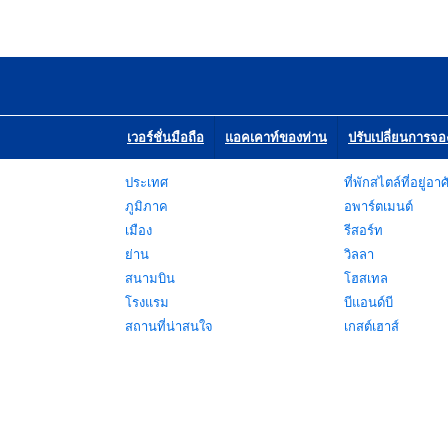
เวอร์ชั่นมือถือ
แอคเคาท์ของท่าน
ปรับเปลี่ยนการจ
ประเทศ
ที่พักสไตล์ที่อยู่อาศ
ภูมิภาค
อพาร์ตเมนต์
เมือง
รีสอร์ท
ย่าน
วิลลา
สนามบิน
โฮสเทล
โรงแรม
บีแอนด์บี
สถานที่น่าสนใจ
เกสต์เฮาส์