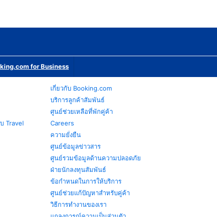
king.com for Business
เกี่ยวกับ Booking.com
บริการลูกค้าสัมพันธ์
ศูนย์ช่วยเหลือที่พักคู่ค้า
บ Travel
Careers
ความยั่งยืน
ศูนย์ข้อมูลข่าวสาร
ศูนย์รวมข้อมูลด้านความปลอดภัย
ฝ่ายนักลงทุนสัมพันธ์
ข้อกำหนดในการให้บริการ
ศูนย์ช่วยแก้ปัญหาสำหรับคู่ค้า
วิธีการทำงานของเรา
แถลงการณ์ความเป็นส่วนตัว