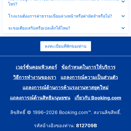
ข้อมูล
ไหร่?
แล้ว
บาง
ส่วน
ซ่อน
โรงแรมต้องการค่าธรรมเนียมล่วงหน้าหรือค่ามัดจำหรือไม่?
แล้ว
ข้อมูล
บาง
ซ่อน
จะขอเตียงเสริมหรือเปลเด็กได้ไหม?
ส่วน
ข้อมูล
แล้ว
บาง
ส่วน
แล้ว
ลงทะเบียนที่พักของท่าน
เวอร์ชั่นคอมพิวเตอร์
ข้อกำหนดในการให้บริการ
วิธีการทำงานของเรา
แถลงการณ์ความเป็นส่วนตัว
แถลงการณ์ด้านการค้าแรงงานทาสยุคใหม่
แถลงการณ์ด้านสิทธิมนุษยชน
เกี่ยวกับ Booking.com
ลิขสิทธิ์ © 1996–2026 Booking.com™. สงวนลิขสิทธิ์.
รหัสอ้างอิงของท่าน:
812709B