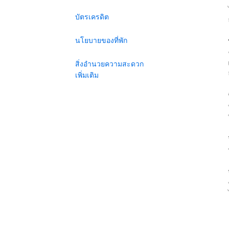
บัตรเครดิต
นโยบายของที่พัก
สิ่งอำนวยความสะดวก
เพิ่มเติม