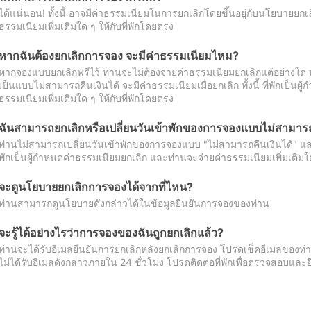
ได้แน่นอน! ทั้งนี้ อาจมีค่าธรรมเนียมในการยกเลิกโดยขึ้นอยู่กับนโยบายยกเ
ธรรมเนียมเพิ่มเติมใด ๆ ให้กับที่พักโดยตรง
หากฉันต้องยกเลิกการจอง จะมีค่าธรรมเนียมไหม?
หากจองแบบยกเลิกฟรีไว้ ท่านจะไม่ต้องจ่ายค่าธรรมเนียมยกเลิกแต่อย่างใด
เป็นแบบไม่สามารถคืนเงินได้ จะมีค่าธรรมเนียมเมื่อยกเลิก ทั้งนี้ ที่พักเป็
ธรรมเนียมเพิ่มเติมใด ๆ ให้กับที่พักโดยตรง
ฉันสามารถยกเลิกหรือเปลี่ยนวันเข้าพักของการจองแบบไม่สามารถ
ท่านไม่สามารถเปลี่ยนวันเข้าพักของการจองแบบ "ไม่สามารถคืนเงินได้" แล
พักเป็นผู้กำหนดค่าธรรมเนียมยกเลิก และท่านจะจ่ายค่าธรรมเนียมเพิ่มเติมใด
จะดูนโยบายยกเลิกการจองได้จากที่ไหน?
ท่านสามารถดูนโยบายดังกล่าวได้ในข้อมูลยืนยันการจองของท่าน
จะรู้ได้อย่างไรว่าการจองของฉันถูกยกเลิกแล้ว?
ท่านจะได้รับอีเมลยืนยันการยกเลิกหลังยกเลิกการจอง โปรดเช็คอีเมลของท่
ไม่ได้รับอีเมลดังกล่าวภายใน 24 ชั่วโมง โปรดติดต่อที่พักเพื่อตรวจสอบและยื