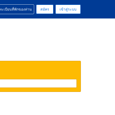
มช่วยเหลือเกี่ยวกับการจองของท่าน
ทะเบียนที่พักของท่าน
สมัคร
เข้าสู่ระบบ
่านเลือกในปัจจุบันคือ ดอลลาร์สหรัฐอเมริกา
่ท่านเลือกในปัจจุบันคือ ไทย