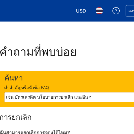
USD
รับควา
ลง
เลือกสกุลเงิน. สกุลเงินที่ท
เลือกภาษา. ภาษาที
คำถามที่พบบ่อย
ค้นหา
คำสำคัญหรือหัวข้อ FAQ
การยกเลิก
ฉันสามารถยกเลิกการจองได้ไหม?