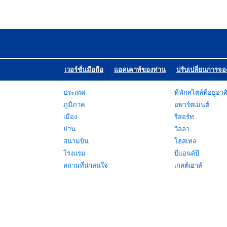
เวอร์ชั่นมือถือ
แอคเคาท์ของท่าน
ปรับเปลี่ยนการจ
ประเทศ
ที่พักสไตล์ที่อยู่อาศ
ภูมิภาค
อพาร์ตเมนต์
เมือง
รีสอร์ท
ย่าน
วิลลา
สนามบิน
โฮสเทล
โรงแรม
บีแอนด์บี
สถานที่น่าสนใจ
เกสต์เฮาส์