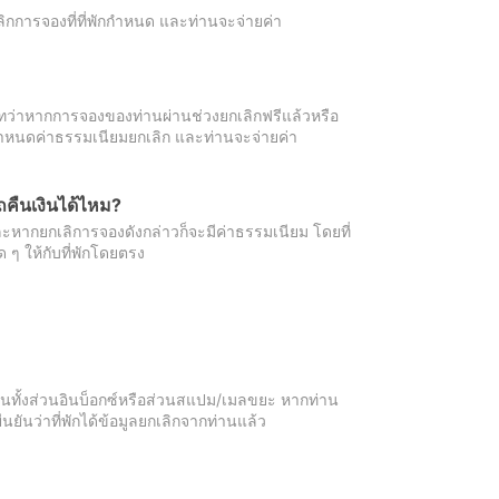
ลิกการจองที่ที่พักกำหนด และท่านจะจ่ายค่า
 ทว่าหากการจองของท่านผ่านช่วงยกเลิกฟรีแล้วหรือ
นผู้กำหนดค่าธรรมเนียมยกเลิก และท่านจะจ่ายค่า
คืนเงินได้ไหม?
ะหากยกเลิการจองดังกล่าวก็จะมีค่าธรรมเนียม โดยที่
 ๆ ให้กับที่พักโดยตรง
านทั้งส่วนอินบ็อกซ์หรือส่วนสแปม/เมลขยะ หากท่าน
นยันว่าที่พักได้ข้อมูลยกเลิกจากท่านแล้ว