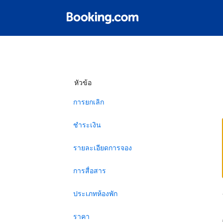
หัวข้อ
การยกเลิก
ชำระเงิน
รายละเอียดการจอง
การสื่อสาร
ประเภทห้องพัก
ราคา