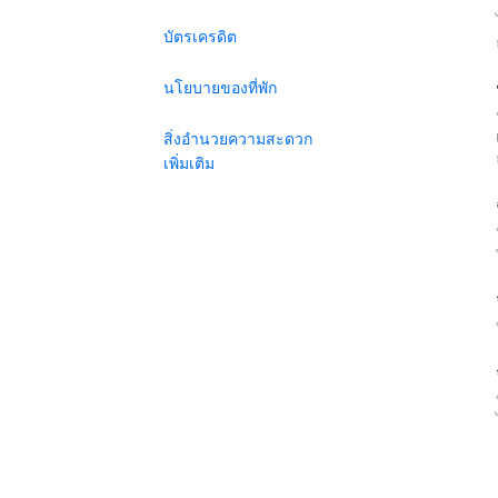
บัตรเครดิต
นโยบายของที่พัก
สิ่งอำนวยความสะดวก
เพิ่มเติม