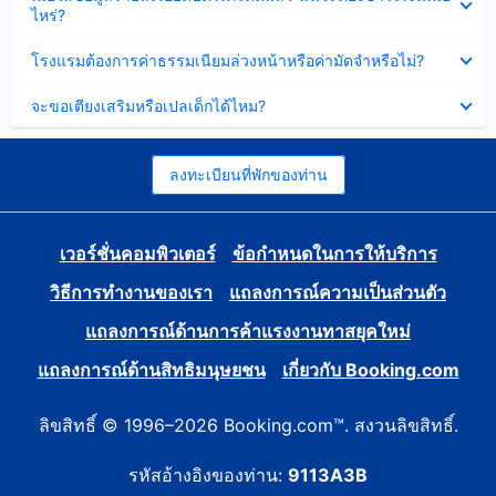
ข้อมูล
ไหร่?
แล้ว
บาง
ส่วน
ซ่อน
โรงแรมต้องการค่าธรรมเนียมล่วงหน้าหรือค่ามัดจำหรือไม่?
แล้ว
ข้อมูล
บาง
ซ่อน
จะขอเตียงเสริมหรือเปลเด็กได้ไหม?
ส่วน
ข้อมูล
แล้ว
บาง
ส่วน
แล้ว
ลงทะเบียนที่พักของท่าน
เวอร์ชั่นคอมพิวเตอร์
ข้อกำหนดในการให้บริการ
วิธีการทำงานของเรา
แถลงการณ์ความเป็นส่วนตัว
แถลงการณ์ด้านการค้าแรงงานทาสยุคใหม่
แถลงการณ์ด้านสิทธิมนุษยชน
เกี่ยวกับ Booking.com
ลิขสิทธิ์ © 1996–2026 Booking.com™. สงวนลิขสิทธิ์.
รหัสอ้างอิงของท่าน:
9113A3B