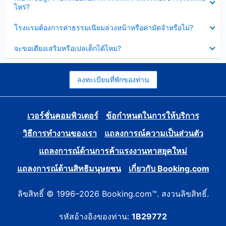
ข้อมูล
ไหร่?
แล้ว
บาง
ส่วน
ซ่อน
โรงแรมต้องการค่าธรรมเนียมล่วงหน้าหรือค่ามัดจำหรือไม่?
แล้ว
ข้อมูล
บาง
ซ่อน
จะขอเตียงเสริมหรือเปลเด็กได้ไหม?
ส่วน
ข้อมูล
แล้ว
บาง
ส่วน
แล้ว
ลงทะเบียนที่พักของท่าน
เวอร์ชั่นคอมพิวเตอร์
ข้อกำหนดในการให้บริการ
วิธีการทำงานของเรา
แถลงการณ์ความเป็นส่วนตัว
แถลงการณ์ด้านการค้าแรงงานทาสยุคใหม่
แถลงการณ์ด้านสิทธิมนุษยชน
เกี่ยวกับ Booking.com
ลิขสิทธิ์ © 1996–2026 Booking.com™. สงวนลิขสิทธิ์.
รหัสอ้างอิงของท่าน:
1B29772