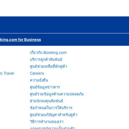
king.com for Business
เกี่ยวกับ Booking.com
บริการลูกค้าสัมพันธ์
ศูนย์ช่วยเหลือที่พักคู่ค้า
บ Travel
Careers
ความยั่งยืน
ศูนย์ข้อมูลข่าวสาร
ศูนย์รวมข้อมูลด้านความปลอดภัย
ฝ่ายนักลงทุนสัมพันธ์
ข้อกำหนดในการให้บริการ
ศูนย์ช่วยแก้ปัญหาสำหรับคู่ค้า
วิธีการทำงานของเรา
แถลงการณ์ความเป็นส่วนตัว