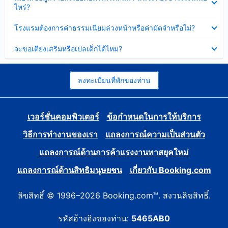
ข้อมูล
ไหร่?
แล้ว
บาง
ส่วน
ซ่อน
โรงแรมต้องการค่าธรรมเนียมล่วงหน้าหรือค่ามัดจำหรือไม่?
แล้ว
ข้อมูล
บาง
ซ่อน
จะขอเตียงเสริมหรือเปลเด็กได้ไหม?
ส่วน
ข้อมูล
แล้ว
บาง
ส่วน
แล้ว
ลงทะเบียนที่พักของท่าน
เวอร์ชั่นคอมพิวเตอร์
ข้อกำหนดในการให้บริการ
วิธีการทำงานของเรา
แถลงการณ์ความเป็นส่วนตัว
แถลงการณ์ด้านการค้าแรงงานทาสยุคใหม่
แถลงการณ์ด้านสิทธิมนุษยชน
เกี่ยวกับ Booking.com
ลิขสิทธิ์ © 1996–2026 Booking.com™. สงวนลิขสิทธิ์.
รหัสอ้างอิงของท่าน:
5465AB0