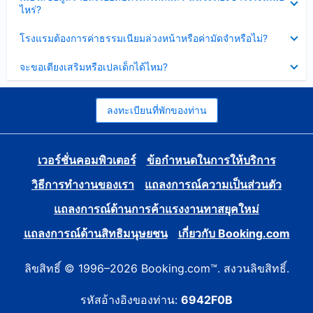
ข้อมูล
ไหร่?
แล้ว
บาง
ส่วน
ซ่อน
โรงแรมต้องการค่าธรรมเนียมล่วงหน้าหรือค่ามัดจำหรือไม่?
แล้ว
ข้อมูล
บาง
ซ่อน
จะขอเตียงเสริมหรือเปลเด็กได้ไหม?
ส่วน
ข้อมูล
แล้ว
บาง
ส่วน
แล้ว
ลงทะเบียนที่พักของท่าน
เวอร์ชั่นคอมพิวเตอร์
ข้อกำหนดในการให้บริการ
วิธีการทำงานของเรา
แถลงการณ์ความเป็นส่วนตัว
แถลงการณ์ด้านการค้าแรงงานทาสยุคใหม่
แถลงการณ์ด้านสิทธิมนุษยชน
เกี่ยวกับ Booking.com
ลิขสิทธิ์ © 1996–2026 Booking.com™. สงวนลิขสิทธิ์.
รหัสอ้างอิงของท่าน:
6942F0B