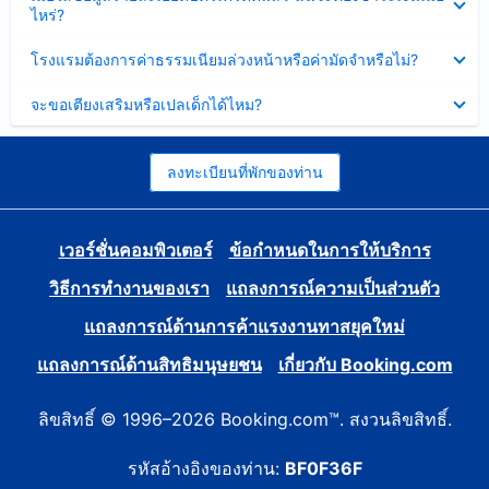
ข้อมูล
ไหร่?
แล้ว
บาง
ส่วน
ซ่อน
โรงแรมต้องการค่าธรรมเนียมล่วงหน้าหรือค่ามัดจำหรือไม่?
แล้ว
ข้อมูล
บาง
ซ่อน
จะขอเตียงเสริมหรือเปลเด็กได้ไหม?
ส่วน
ข้อมูล
แล้ว
บาง
ส่วน
แล้ว
ลงทะเบียนที่พักของท่าน
เวอร์ชั่นคอมพิวเตอร์
ข้อกำหนดในการให้บริการ
วิธีการทำงานของเรา
แถลงการณ์ความเป็นส่วนตัว
แถลงการณ์ด้านการค้าแรงงานทาสยุคใหม่
แถลงการณ์ด้านสิทธิมนุษยชน
เกี่ยวกับ Booking.com
ลิขสิทธิ์ © 1996–2026 Booking.com™. สงวนลิขสิทธิ์.
รหัสอ้างอิงของท่าน:
BF0F36F