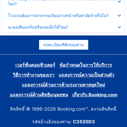
ข้อมูล
ไหร่?
แล้ว
บาง
ส่วน
ซ่อน
โรงแรมต้องการค่าธรรมเนียมล่วงหน้าหรือค่ามัดจำหรือไม่?
แล้ว
ข้อมูล
บาง
ซ่อน
จะขอเตียงเสริมหรือเปลเด็กได้ไหม?
ส่วน
ข้อมูล
แล้ว
บาง
ส่วน
แล้ว
ลงทะเบียนที่พักของท่าน
เวอร์ชั่นคอมพิวเตอร์
ข้อกำหนดในการให้บริการ
วิธีการทำงานของเรา
แถลงการณ์ความเป็นส่วนตัว
แถลงการณ์ด้านการค้าแรงงานทาสยุคใหม่
แถลงการณ์ด้านสิทธิมนุษยชน
เกี่ยวกับ Booking.com
ลิขสิทธิ์ © 1996–2026 Booking.com™. สงวนลิขสิทธิ์.
รหัสอ้างอิงของท่าน:
C3530D3