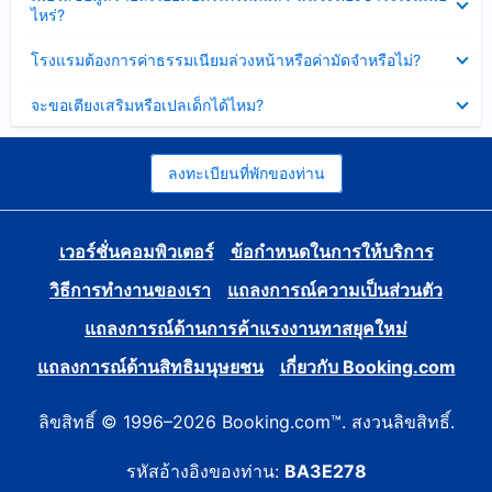
ข้อมูล
ไหร่?
แล้ว
บาง
ส่วน
ซ่อน
โรงแรมต้องการค่าธรรมเนียมล่วงหน้าหรือค่ามัดจำหรือไม่?
แล้ว
ข้อมูล
บาง
ซ่อน
จะขอเตียงเสริมหรือเปลเด็กได้ไหม?
ส่วน
ข้อมูล
แล้ว
บาง
ส่วน
แล้ว
ลงทะเบียนที่พักของท่าน
เวอร์ชั่นคอมพิวเตอร์
ข้อกำหนดในการให้บริการ
วิธีการทำงานของเรา
แถลงการณ์ความเป็นส่วนตัว
แถลงการณ์ด้านการค้าแรงงานทาสยุคใหม่
แถลงการณ์ด้านสิทธิมนุษยชน
เกี่ยวกับ Booking.com
ลิขสิทธิ์ © 1996–2026 Booking.com™. สงวนลิขสิทธิ์.
รหัสอ้างอิงของท่าน:
BA3E278