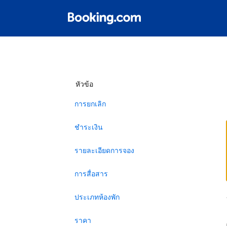
หัวข้อ
การยกเลิก
ชำระเงิน
รายละเอียดการจอง
การสื่อสาร
ประเภทห้องพัก
ราคา