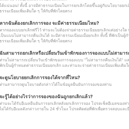
ได้แน่นอน! ทั้งนี้ อาจมีค่าธรรมเนียมในการยกเลิกโดยขึ้นอยู่กับนโยบายยกเ
ธรรมเนียมเพิ่มเติมใด ๆ ให้กับที่พักโดยตรง
หากฉันต้องยกเลิกการจอง จะมีค่าธรรมเนียมไหม?
หากจองแบบยกเลิกฟรีไว้ ท่านจะไม่ต้องจ่ายค่าธรรมเนียมยกเลิกแต่อย่างใด
เป็นแบบไม่สามารถคืนเงินได้ จะมีค่าธรรมเนียมเมื่อยกเลิก ทั้งนี้ ที่พักเป็
ธรรมเนียมเพิ่มเติมใด ๆ ให้กับที่พักโดยตรง
ฉันสามารถยกเลิกหรือเปลี่ยนวันเข้าพักของการจองแบบไม่สามารถ
ท่านไม่สามารถเปลี่ยนวันเข้าพักของการจองแบบ "ไม่สามารถคืนเงินได้" แล
พักเป็นผู้กำหนดค่าธรรมเนียมยกเลิก และท่านจะจ่ายค่าธรรมเนียมเพิ่มเติมใด
จะดูนโยบายยกเลิกการจองได้จากที่ไหน?
ท่านสามารถดูนโยบายดังกล่าวได้ในข้อมูลยืนยันการจองของท่าน
จะรู้ได้อย่างไรว่าการจองของฉันถูกยกเลิกแล้ว?
ท่านจะได้รับอีเมลยืนยันการยกเลิกหลังยกเลิกการจอง โปรดเช็คอีเมลของท่
ไม่ได้รับอีเมลดังกล่าวภายใน 24 ชั่วโมง โปรดติดต่อที่พักเพื่อตรวจสอบและยื