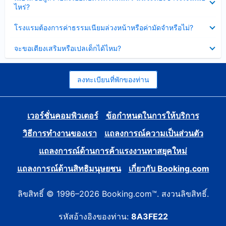
ข้อมูล
ไหร่?
แล้ว
บาง
ส่วน
ซ่อน
โรงแรมต้องการค่าธรรมเนียมล่วงหน้าหรือค่ามัดจำหรือไม่?
แล้ว
ข้อมูล
บาง
ซ่อน
จะขอเตียงเสริมหรือเปลเด็กได้ไหม?
ส่วน
ข้อมูล
แล้ว
บาง
ส่วน
แล้ว
ลงทะเบียนที่พักของท่าน
เวอร์ชั่นคอมพิวเตอร์
ข้อกำหนดในการให้บริการ
วิธีการทำงานของเรา
แถลงการณ์ความเป็นส่วนตัว
แถลงการณ์ด้านการค้าแรงงานทาสยุคใหม่
แถลงการณ์ด้านสิทธิมนุษยชน
เกี่ยวกับ Booking.com
ลิขสิทธิ์ © 1996–2026 Booking.com™. สงวนลิขสิทธิ์.
รหัสอ้างอิงของท่าน:
8A3FE22