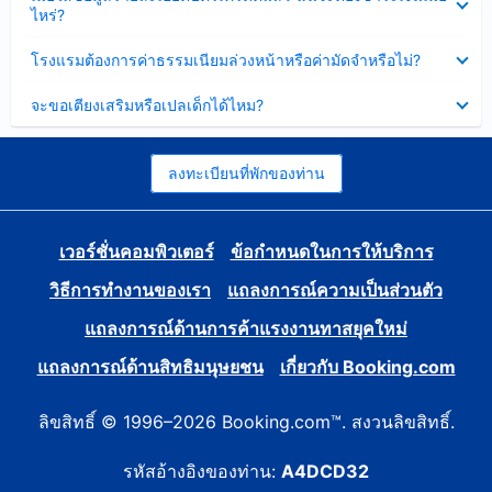
ข้อมูล
ไหร่?
แล้ว
บาง
ส่วน
ซ่อน
โรงแรมต้องการค่าธรรมเนียมล่วงหน้าหรือค่ามัดจำหรือไม่?
แล้ว
ข้อมูล
บาง
ซ่อน
จะขอเตียงเสริมหรือเปลเด็กได้ไหม?
ส่วน
ข้อมูล
แล้ว
บาง
ส่วน
แล้ว
ลงทะเบียนที่พักของท่าน
เวอร์ชั่นคอมพิวเตอร์
ข้อกำหนดในการให้บริการ
วิธีการทำงานของเรา
แถลงการณ์ความเป็นส่วนตัว
แถลงการณ์ด้านการค้าแรงงานทาสยุคใหม่
แถลงการณ์ด้านสิทธิมนุษยชน
เกี่ยวกับ Booking.com
ลิขสิทธิ์ © 1996–2026 Booking.com™. สงวนลิขสิทธิ์.
รหัสอ้างอิงของท่าน:
A4DCD32