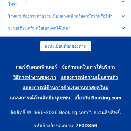
ข้อมูล
ไหร่?
แล้ว
บาง
ส่วน
ซ่อน
โรงแรมต้องการค่าธรรมเนียมล่วงหน้าหรือค่ามัดจำหรือไม่?
แล้ว
ข้อมูล
บาง
ซ่อน
จะขอเตียงเสริมหรือเปลเด็กได้ไหม?
ส่วน
ข้อมูล
แล้ว
บาง
ส่วน
แล้ว
ลงทะเบียนที่พักของท่าน
เวอร์ชั่นคอมพิวเตอร์
ข้อกำหนดในการให้บริการ
วิธีการทำงานของเรา
แถลงการณ์ความเป็นส่วนตัว
แถลงการณ์ด้านการค้าแรงงานทาสยุคใหม่
แถลงการณ์ด้านสิทธิมนุษยชน
เกี่ยวกับ Booking.com
ลิขสิทธิ์ © 1996–2026 Booking.com™. สงวนลิขสิทธิ์.
รหัสอ้างอิงของท่าน:
7F0D856