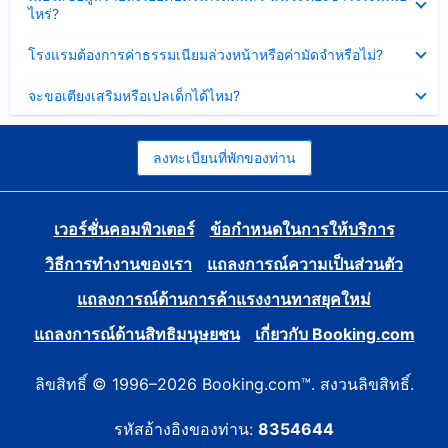
ข้อมูล
ไหร่?
แล้ว
บาง
ส่วน
ซ่อน
โรงแรมต้องการค่าธรรมเนียมล่วงหน้าหรือค่ามัดจำหรือไม่?
แล้ว
ข้อมูล
บาง
ซ่อน
จะขอเตียงเสริมหรือเปลเด็กได้ไหม?
ส่วน
ข้อมูล
แล้ว
บาง
ส่วน
แล้ว
ลงทะเบียนที่พักของท่าน
เวอร์ชั่นคอมพิวเตอร์
ข้อกำหนดในการให้บริการ
วิธีการทำงานของเรา
แถลงการณ์ความเป็นส่วนตัว
แถลงการณ์ด้านการค้าแรงงานทาสยุคใหม่
แถลงการณ์ด้านสิทธิมนุษยชน
เกี่ยวกับ Booking.com
ลิขสิทธิ์ © 1996–2026 Booking.com™. สงวนลิขสิทธิ์.
รหัสอ้างอิงของท่าน:
8354644