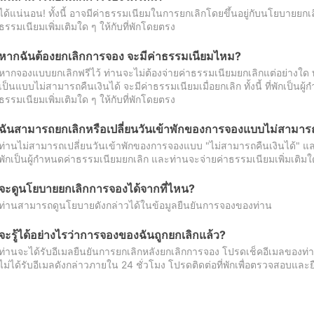
ได้แน่นอน! ทั้งนี้ อาจมีค่าธรรมเนียมในการยกเลิกโดยขึ้นอยู่กับนโยบายยกเ
ธรรมเนียมเพิ่มเติมใด ๆ ให้กับที่พักโดยตรง
หากฉันต้องยกเลิกการจอง จะมีค่าธรรมเนียมไหม?
หากจองแบบยกเลิกฟรีไว้ ท่านจะไม่ต้องจ่ายค่าธรรมเนียมยกเลิกแต่อย่างใด
เป็นแบบไม่สามารถคืนเงินได้ จะมีค่าธรรมเนียมเมื่อยกเลิก ทั้งนี้ ที่พักเป็
ธรรมเนียมเพิ่มเติมใด ๆ ให้กับที่พักโดยตรง
ฉันสามารถยกเลิกหรือเปลี่ยนวันเข้าพักของการจองแบบไม่สามารถ
ท่านไม่สามารถเปลี่ยนวันเข้าพักของการจองแบบ "ไม่สามารถคืนเงินได้" แล
พักเป็นผู้กำหนดค่าธรรมเนียมยกเลิก และท่านจะจ่ายค่าธรรมเนียมเพิ่มเติมใด
จะดูนโยบายยกเลิกการจองได้จากที่ไหน?
ท่านสามารถดูนโยบายดังกล่าวได้ในข้อมูลยืนยันการจองของท่าน
จะรู้ได้อย่างไรว่าการจองของฉันถูกยกเลิกแล้ว?
ท่านจะได้รับอีเมลยืนยันการยกเลิกหลังยกเลิกการจอง โปรดเช็คอีเมลของท่
ไม่ได้รับอีเมลดังกล่าวภายใน 24 ชั่วโมง โปรดติดต่อที่พักเพื่อตรวจสอบและยื