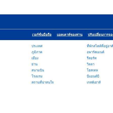
เวอร์ชั่นมือถือ
แอคเคาท์ของท่าน
ปรับเปลี่ยนการจ
ประเทศ
ที่พักสไตล์ที่อยู่อาศ
ภูมิภาค
อพาร์ตเมนต์
เมือง
รีสอร์ท
ย่าน
วิลลา
สนามบิน
โฮสเทล
โรงแรม
บีแอนด์บี
สถานที่น่าสนใจ
เกสต์เฮาส์