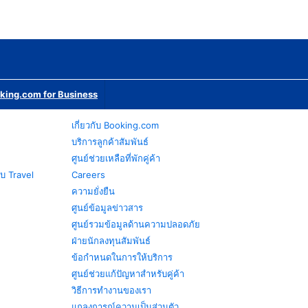
king.com for Business
เกี่ยวกับ Booking.com
บริการลูกค้าสัมพันธ์
ศูนย์ช่วยเหลือที่พักคู่ค้า
บ Travel
Careers
ความยั่งยืน
ศูนย์ข้อมูลข่าวสาร
ศูนย์รวมข้อมูลด้านความปลอดภัย
ฝ่ายนักลงทุนสัมพันธ์
ข้อกำหนดในการให้บริการ
ศูนย์ช่วยแก้ปัญหาสำหรับคู่ค้า
วิธีการทำงานของเรา
แถลงการณ์ความเป็นส่วนตัว