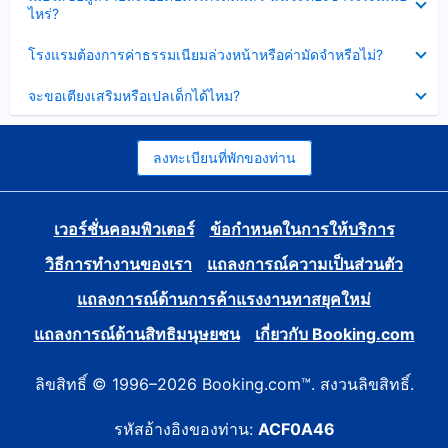
ข้อมูล
ไหร่?
แล้ว
บาง
ส่วน
ซ่อน
โรงแรมต้องการค่าธรรมเนียมล่วงหน้าหรือค่ามัดจำหรือไม่?
แล้ว
ข้อมูล
บาง
ซ่อน
จะขอเตียงเสริมหรือเปลเด็กได้ไหม?
ส่วน
ข้อมูล
แล้ว
บาง
ส่วน
แล้ว
ลงทะเบียนที่พักของท่าน
เวอร์ชั่นคอมพิวเตอร์
ข้อกำหนดในการให้บริการ
วิธีการทำงานของเรา
แถลงการณ์ความเป็นส่วนตัว
แถลงการณ์ด้านการค้าแรงงานทาสยุคใหม่
แถลงการณ์ด้านสิทธิมนุษยชน
เกี่ยวกับ Booking.com
ลิขสิทธิ์ © 1996–2026 Booking.com™. สงวนลิขสิทธิ์.
รหัสอ้างอิงของท่าน:
ACF0A46