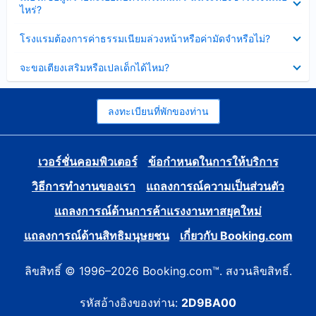
ข้อมูล
ไหร่?
แล้ว
บาง
ส่วน
ซ่อน
โรงแรมต้องการค่าธรรมเนียมล่วงหน้าหรือค่ามัดจำหรือไม่?
แล้ว
ข้อมูล
บาง
ซ่อน
จะขอเตียงเสริมหรือเปลเด็กได้ไหม?
ส่วน
ข้อมูล
แล้ว
บาง
ส่วน
แล้ว
ลงทะเบียนที่พักของท่าน
เวอร์ชั่นคอมพิวเตอร์
ข้อกำหนดในการให้บริการ
วิธีการทำงานของเรา
แถลงการณ์ความเป็นส่วนตัว
แถลงการณ์ด้านการค้าแรงงานทาสยุคใหม่
แถลงการณ์ด้านสิทธิมนุษยชน
เกี่ยวกับ Booking.com
ลิขสิทธิ์ © 1996–2026 Booking.com™. สงวนลิขสิทธิ์.
รหัสอ้างอิงของท่าน:
2D9BA00