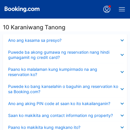
10 Karaniwang Tanong
Nakatago
Ano ang kasama sa presyo?
ang
sagot
Nakatago
Puwede ba akong gumawa ng reservation nang hindi
ang
gumagamit ng credit card?
sagot
Nakatago
Paano ko malalaman kung kumpirmado na ang
ang
reservation ko?
sagot
Nakatago
Puwede ko bang kanselahin o baguhin ang reservation ko
ang
sa Booking.com?
sagot
Nakatago
Ano ang aking PIN code at saan ko ito kakailanganin?
ang
sagot
Nakatago
Saan ko makikita ang contact information ng property?
ang
sagot
Nakatago
Paano ko makikita kung magkano ito?
ang