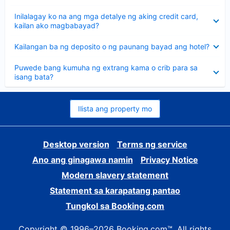
sagot
Nakatago
Inilalagay ko na ang mga detalye ng aking credit card,
ang
kailan ako magbabayad?
sagot
Nakatago
Kailangan ba ng deposito o ng paunang bayad ang hotel?
ang
sagot
Nakatago
Puwede bang kumuha ng extrang kama o crib para sa
ang
isang bata?
sagot
Ilista ang property mo
Desktop version
Terms ng service
Ano ang ginagawa namin
Privacy Notice
Modern slavery statement
Statement sa karapatang pantao
Tungkol sa Booking.com
Copyright © 1996–2026 Booking.com™. All rights