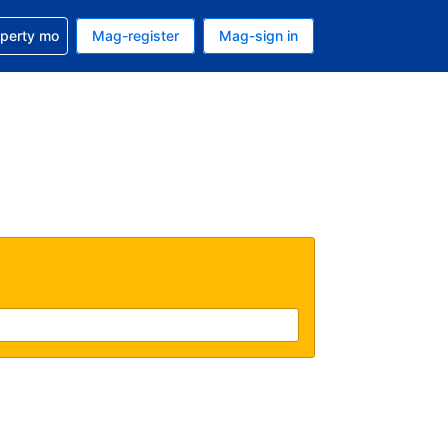
ulong sa reservation mo
operty mo
Mag-register
Mag-sign in
currency mo ngayon
ino ang wika mo ngayon