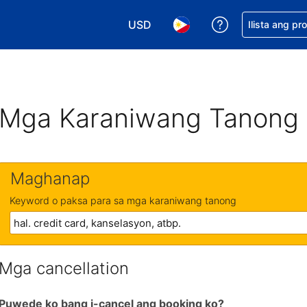
USD
Makakuha ng t
Ilista ang pr
Pumili ng currency mo. USD ang 
Pumili ng wika mo. Filip
Mga Karaniwang Tanong
Maghanap
Keyword o paksa para sa mga karaniwang tanong
Mga cancellation
Puwede ko bang i-cancel ang booking ko?