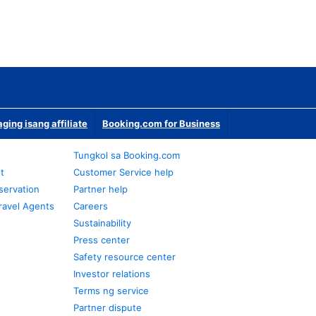
ging isang affiliate
Booking.com for Business
Tungkol sa Booking.com
t
Customer Service help
servation
Partner help
ravel Agents
Careers
Sustainability
Press center
Safety resource center
Investor relations
Terms ng service
Partner dispute