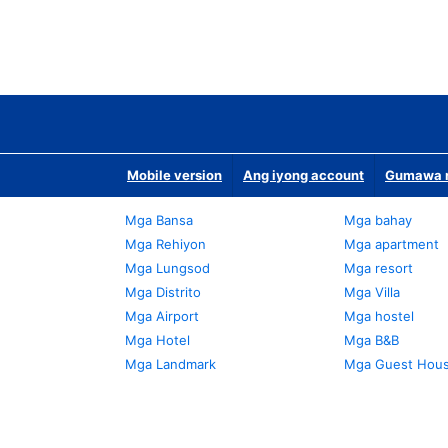
Mobile version
Ang iyong account
Gumawa n
Mga Bansa
Mga bahay
Mga Rehiyon
Mga apartment
Mga Lungsod
Mga resort
Mga Distrito
Mga Villa
Mga Airport
Mga hostel
Mga Hotel
Mga B&B
Mga Landmark
Mga Guest Hou