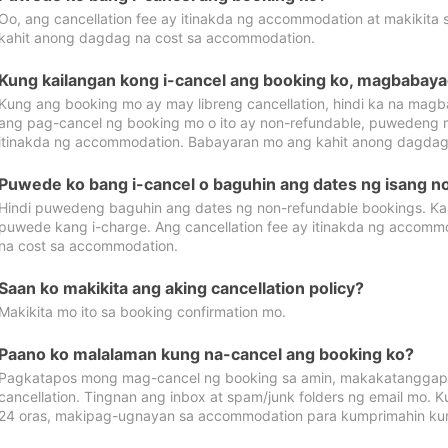
Oo, ang cancellation fee ay itinakda ng accommodation at makikita 
kahit anong dagdag na cost sa accommodation.
Kung kailangan kong i-cancel ang booking ko, magbabaya
Kung ang booking mo ay may libreng cancellation, hindi ka na magba
ang pag-cancel ng booking mo o ito ay non-refundable, puwedeng may
itinakda ng accommodation. Babayaran mo ang kahit anong dagdag
Puwede ko bang i-cancel o baguhin ang dates ng isang n
Hindi puwedeng baguhin ang dates ng non-refundable bookings. Kap
puwede kang i-charge. Ang cancellation fee ay itinakda ng accom
na cost sa accommodation.
Saan ko makikita ang aking cancellation policy?
Makikita mo ito sa booking confirmation mo.
Paano ko malalaman kung na-cancel ang booking ko?
Pagkatapos mong mag-cancel ng booking sa amin, makakatanggap
cancellation. Tingnan ang inbox at spam/junk folders ng email mo. 
24 oras, makipag-ugnayan sa accommodation para kumprimahin kung