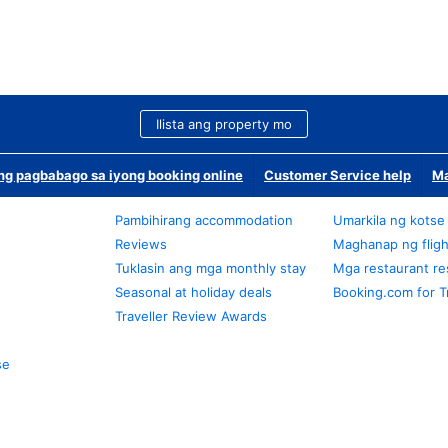
Ilista ang property mo
g pagbabago sa iyong booking online
Customer Service help
Ma
Pambihirang accommodation
Umarkila ng kotse
Reviews
Maghanap ng fligh
Tuklasin ang mga monthly stay
Mga restaurant re
Seasonal at holiday deals
Booking.com for T
Traveller Review Awards
se