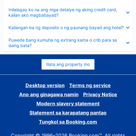
sagot
Nakatago
Inilalagay ko na ang mga detalye ng aking credit card,
ang
kailan ako magbabayad?
sagot
Nakatago
Kailangan ba ng deposito o ng paunang bayad ang hotel?
ang
sagot
Nakatago
Puwede bang kumuha ng extrang kama o crib para sa
ang
isang bata?
sagot
Ilista ang property mo
Desktop version
Terms ng service
Ano ang ginagawa namin
Privacy Notice
Modern slavery statement
Statement sa karapatang pantao
Tungkol sa Booking.com
Copyright © 1996–2026 Booking.com™. All rights