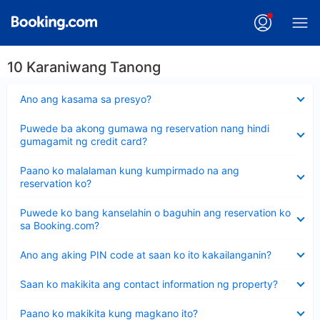
10 Karaniwang Tanong
Nakatago
Ano ang kasama sa presyo?
ang
sagot
Nakatago
Puwede ba akong gumawa ng reservation nang hindi
ang
gumagamit ng credit card?
sagot
Nakatago
Paano ko malalaman kung kumpirmado na ang
ang
reservation ko?
sagot
Nakatago
Puwede ko bang kanselahin o baguhin ang reservation ko
ang
sa Booking.com?
sagot
Nakatago
Ano ang aking PIN code at saan ko ito kakailanganin?
ang
sagot
Nakatago
Saan ko makikita ang contact information ng property?
ang
sagot
Nakatago
Paano ko makikita kung magkano ito?
ang