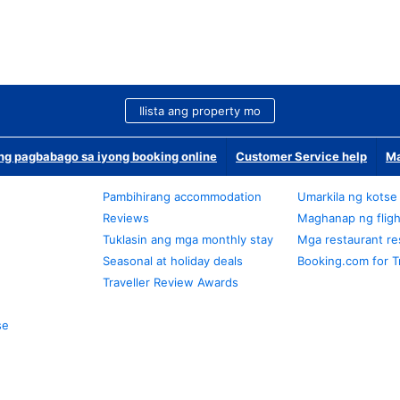
Ilista ang property mo
g pagbabago sa iyong booking online
Customer Service help
Ma
Pambihirang accommodation
Umarkila ng kotse
Reviews
Maghanap ng fligh
Tuklasin ang mga monthly stay
Mga restaurant re
Seasonal at holiday deals
Booking.com for T
Traveller Review Awards
se