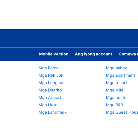
Mobile version
Ang iyong account
Gumawa n
Mga Bansa
Mga bahay
Mga Rehiyon
Mga apartment
Mga Lungsod
Mga resort
Mga Distrito
Mga Villa
Mga Airport
Mga hostel
Mga Hotel
Mga B&B
Mga Landmark
Mga Guest Hou