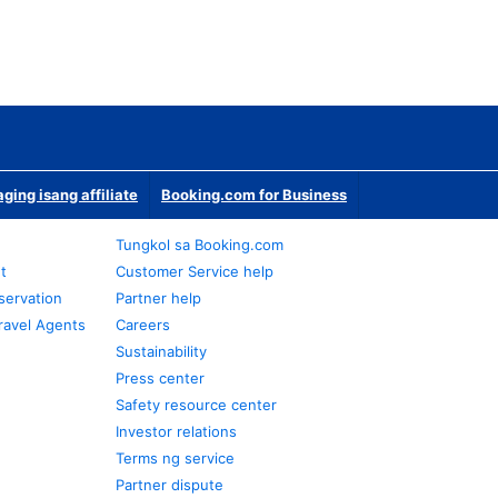
ging isang affiliate
Booking.com for Business
Tungkol sa Booking.com
t
Customer Service help
servation
Partner help
ravel Agents
Careers
Sustainability
Press center
Safety resource center
Investor relations
Terms ng service
Partner dispute