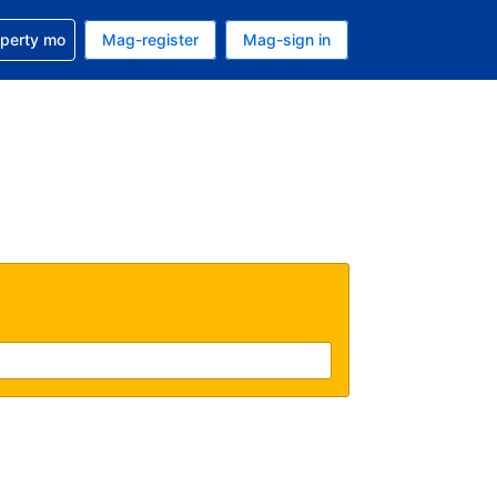
ulong sa reservation mo
operty mo
Mag-register
Mag-sign in
currency mo ngayon
ino ang wika mo ngayon