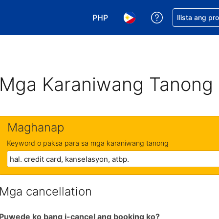
PHP
Makakuha ng t
Ilista ang pr
Pumili ng currency mo. PHP ang 
Pumili ng wika mo. Filip
Mga Karaniwang Tanong
Maghanap
Keyword o paksa para sa mga karaniwang tanong
Mga cancellation
Puwede ko bang i-cancel ang booking ko?