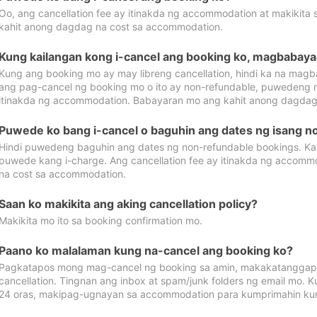
Oo, ang cancellation fee ay itinakda ng accommodation at makikita 
kahit anong dagdag na cost sa accommodation.
Kung kailangan kong i-cancel ang booking ko, magbabaya
Kung ang booking mo ay may libreng cancellation, hindi ka na magba
ang pag-cancel ng booking mo o ito ay non-refundable, puwedeng may
itinakda ng accommodation. Babayaran mo ang kahit anong dagdag
Puwede ko bang i-cancel o baguhin ang dates ng isang n
Hindi puwedeng baguhin ang dates ng non-refundable bookings. Kap
puwede kang i-charge. Ang cancellation fee ay itinakda ng accom
na cost sa accommodation.
Saan ko makikita ang aking cancellation policy?
Makikita mo ito sa booking confirmation mo.
Paano ko malalaman kung na-cancel ang booking ko?
Pagkatapos mong mag-cancel ng booking sa amin, makakatanggap
cancellation. Tingnan ang inbox at spam/junk folders ng email mo. 
24 oras, makipag-ugnayan sa accommodation para kumprimahin kung